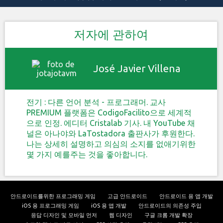
저자에 관하여
José Javier Villena
전기 : 다른 언어 분석 - 프로그래머. 교사
PREMIUM 플랫폼은 CodigoFacilito으로 세계적
으로 인정. 에디터 Cristalab 기사. 내 YouTube 채
널은 아나야와 LaTostadora 출판사가 후원한다.
나는 상세히 설명하고 의심의 소지를 없애기위한
몇 가지 예를주는 것을 좋아합니다.
안드로이드를위한 프로그래밍 게임
고급 안드로이드
안드로이드 용 앱 개발
iOS 용 프로그래밍 게임
iOS 용 앱 개발
안드로이드의 의존성 주입
응답 디자인 및 모바일 먼저
웹 디자인
구글 크롬 개발 확장