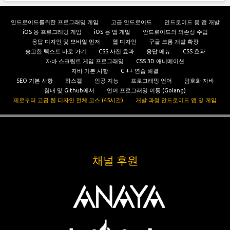
안드로이드를위한 프로그래밍 게임
고급 안드로이드
안드로이드 용 앱 개발
iOS 용 프로그래밍 게임
iOS 용 앱 개발
안드로이드의 의존성 주입
응답 디자인 및 모바일 먼저
웹 디자인
구글 크롬 개발 확장
숭고한 텍스트 바로 가기
CSS 사진 효과
응답 메뉴
CSS 효과
자바 스크립트 게임 프로그래밍
CSS 3D 애니메이션
자바 기본 사항
C ++ 연습 해결
SEO 기본 사항
하스켈
인공 지능
프로그래밍 언어
암호화 자바
힘내 및 Github에서
언어 프로그래밍 이동 (Golang)
제로부터 고급 웹 디자인 전체 코스 (45시간)
개발 과정 안드로이드 앱 및 게임
채널 후원