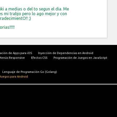
i a medias o del to segun el dia. Me
s mi trabjo pero lo ago mejor y con
radecimientO!! ;)
ias!!!!!
ación de Apps para iOS
Inyección de Dependencias en Android
Menús Responsive
Efectos CSS
Programación de Juegos en JavaScript
Lenguaje de Programación Go (Golang)
Juegos para Android