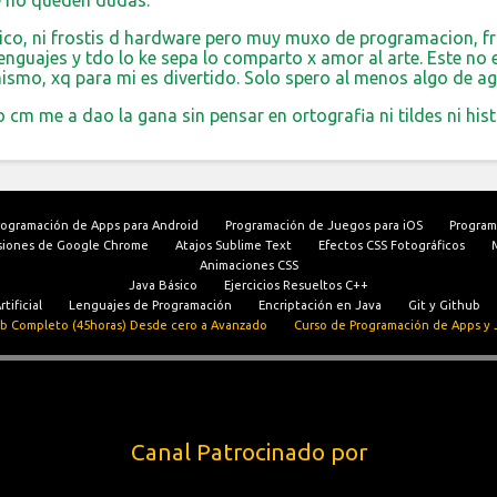
e no queden dudas.
ico, ni frostis d hardware pero muy muxo de programacion, frik
nguajes y tdo lo ke sepa lo comparto x amor al arte. Este no e
mismo, xq para mi es divertido. Solo spero al menos algo de ag
 cm me a dao la gana sin pensar en ortografia ni tildes ni histor
rogramación de Apps para Android
Programación de Juegos para iOS
Program
siones de Google Chrome
Atajos Sublime Text
Efectos CSS Fotográficos
Animaciones CSS
Java Básico
Ejercicios Resueltos C++
tificial
Lenguajes de Programación
Encriptación en Java
Git y Github
b Completo (45horas) Desde cero a Avanzado
Curso de Programación de Apps y 
Canal Patrocinado por