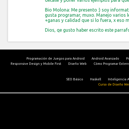
detalle y poner varios ejemplos para qu
Bio Molona: Me presento :) soy informat
gusta programar, muxo. Manejo varios le
+ganas y calidad que si lo fuera, x eso 
Dios, qe gusto haber escrito este parrafo
Programación de Juegos para Android
Android Avanzado
P
Responsive Design y Mobile First
Diseño Web
Cómo Programar Exten
SEO Básico
Haskell
Inteligencia Ar
Curso de Diseño We