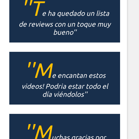
''T
e ha quedado un lista
de reviews con un toque muy
bueno''
''M
e encantan estos
videos! Podria estar todo el
día viéndolos''
''M
uchas gracias por