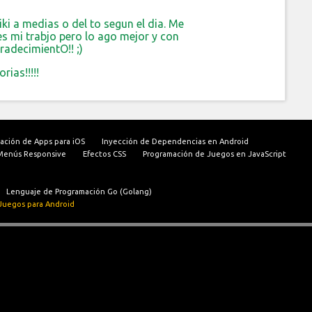
i a medias o del to segun el dia. Me
s mi trabjo pero lo ago mejor y con
radecimientO!! ;)
ias!!!!!
ación de Apps para iOS
Inyección de Dependencias en Android
Menús Responsive
Efectos CSS
Programación de Juegos en JavaScript
Lenguaje de Programación Go (Golang)
Juegos para Android