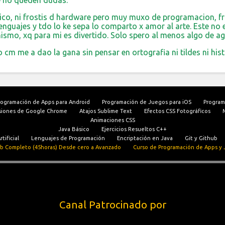
e no queden dudas.
ico, ni frostis d hardware pero muy muxo de programacion, frik
nguajes y tdo lo ke sepa lo comparto x amor al arte. Este no e
mismo, xq para mi es divertido. Solo spero al menos algo de ag
 cm me a dao la gana sin pensar en ortografia ni tildes ni histor
rogramación de Apps para Android
Programación de Juegos para iOS
Program
siones de Google Chrome
Atajos Sublime Text
Efectos CSS Fotográficos
Animaciones CSS
Java Básico
Ejercicios Resueltos C++
tificial
Lenguajes de Programación
Encriptación en Java
Git y Github
b Completo (45horas) Desde cero a Avanzado
Curso de Programación de Apps y 
Canal Patrocinado por