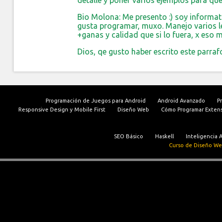
detalle y poner varios ejemplos para qu
Bio Molona: Me presento :) soy informat
gusta programar, muxo. Manejo varios le
+ganas y calidad que si lo fuera, x eso 
Dios, qe gusto haber escrito este parrafo
Programación de Juegos para Android
Android Avanzado
P
Responsive Design y Mobile First
Diseño Web
Cómo Programar Exten
SEO Básico
Haskell
Inteligencia Ar
Curso de Diseño We