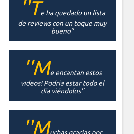
''T
e ha quedado un lista
de reviews con un toque muy
bueno''
''M
e encantan estos
videos! Podria estar todo el
día viéndolos''
''M
uchas gracias por