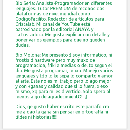
Bio Seria: Analista-Programador en diferentes
lenguajes. Tutor PREMIUM de reconocidas
plataformas de nivel mundial como
CodigoFacilito. Redactor de artículos para
Cristalab. Mi canal de YouTube está
patrocinado por la editorial ANAYA y
LaTostadora. Me gusta explicar con detalle y
poner varios ejemplos para que no queden
dudas.
Bio Molona: Me presento :) soy informatico, ni
frostis d hardware pero muy muxo de
programacion, friki a medias o del to segun el
dia. Me gusta programar, muxo. Manejo varios
lenguajes y tdo lo ke sepa lo comparto x amor
al arte. Este no es mi trabjo pero lo ago mejor
y con +ganas y calidad que si lo fuera, x eso
mismo, xq para mi es divertido. Solo spero al
menos algo de agradecimientO!! ;)
Dios, qe gusto haber escrito este parrafo cm
me a dao la gana sin pensar en ortografia ni
tildes ni historias!!!!!