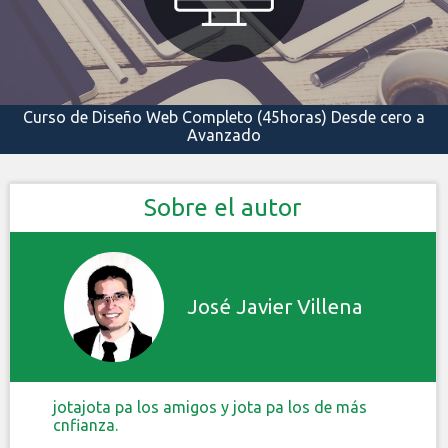
Curso de Diseño Web Completo (45horas) Desde cero a
Avanzado
Sobre el autor
José Javier Villena
jotajota pa los amigos y jota pa los de más
cnfianza.