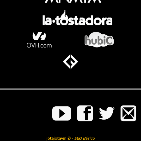
jotajotavm © -
SEO Básico