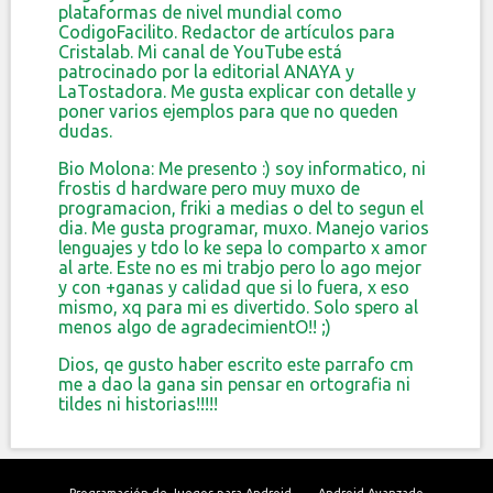
plataformas de nivel mundial como
CodigoFacilito. Redactor de artículos para
Cristalab. Mi canal de YouTube está
patrocinado por la editorial ANAYA y
LaTostadora. Me gusta explicar con detalle y
poner varios ejemplos para que no queden
dudas.
Bio Molona: Me presento :) soy informatico, ni
frostis d hardware pero muy muxo de
programacion, friki a medias o del to segun el
dia. Me gusta programar, muxo. Manejo varios
lenguajes y tdo lo ke sepa lo comparto x amor
al arte. Este no es mi trabjo pero lo ago mejor
y con +ganas y calidad que si lo fuera, x eso
mismo, xq para mi es divertido. Solo spero al
menos algo de agradecimientO!! ;)
Dios, qe gusto haber escrito este parrafo cm
me a dao la gana sin pensar en ortografia ni
tildes ni historias!!!!!
Programación de Juegos para Android
Android Avanzado