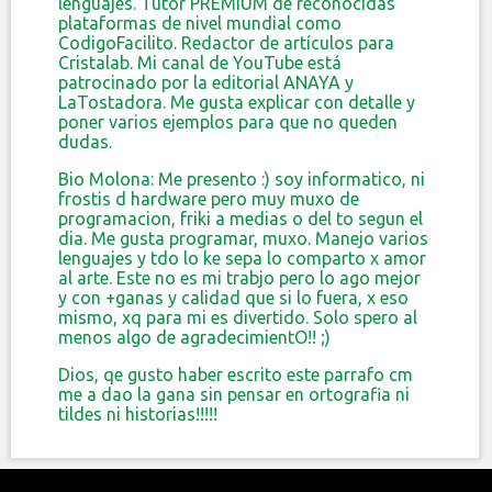
lenguajes. Tutor PREMIUM de reconocidas
plataformas de nivel mundial como
CodigoFacilito. Redactor de artículos para
Cristalab. Mi canal de YouTube está
patrocinado por la editorial ANAYA y
LaTostadora. Me gusta explicar con detalle y
poner varios ejemplos para que no queden
dudas.
Bio Molona: Me presento :) soy informatico, ni
frostis d hardware pero muy muxo de
programacion, friki a medias o del to segun el
dia. Me gusta programar, muxo. Manejo varios
lenguajes y tdo lo ke sepa lo comparto x amor
al arte. Este no es mi trabjo pero lo ago mejor
y con +ganas y calidad que si lo fuera, x eso
mismo, xq para mi es divertido. Solo spero al
menos algo de agradecimientO!! ;)
Dios, qe gusto haber escrito este parrafo cm
me a dao la gana sin pensar en ortografia ni
tildes ni historias!!!!!