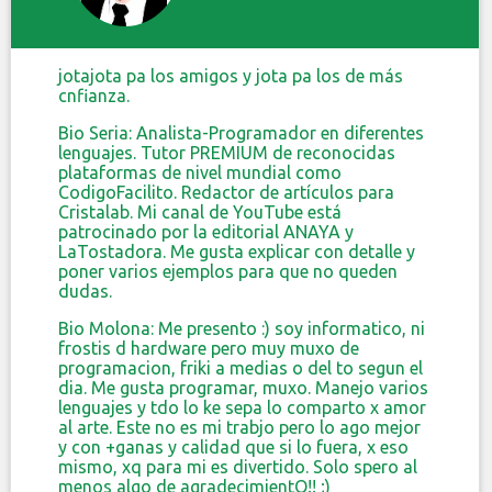
jotajota pa los amigos y jota pa los de más
cnfianza.
Bio Seria: Analista-Programador en diferentes
lenguajes. Tutor PREMIUM de reconocidas
plataformas de nivel mundial como
CodigoFacilito. Redactor de artículos para
Cristalab. Mi canal de YouTube está
patrocinado por la editorial ANAYA y
LaTostadora. Me gusta explicar con detalle y
poner varios ejemplos para que no queden
dudas.
Bio Molona: Me presento :) soy informatico, ni
frostis d hardware pero muy muxo de
programacion, friki a medias o del to segun el
dia. Me gusta programar, muxo. Manejo varios
lenguajes y tdo lo ke sepa lo comparto x amor
al arte. Este no es mi trabjo pero lo ago mejor
y con +ganas y calidad que si lo fuera, x eso
mismo, xq para mi es divertido. Solo spero al
menos algo de agradecimientO!! ;)