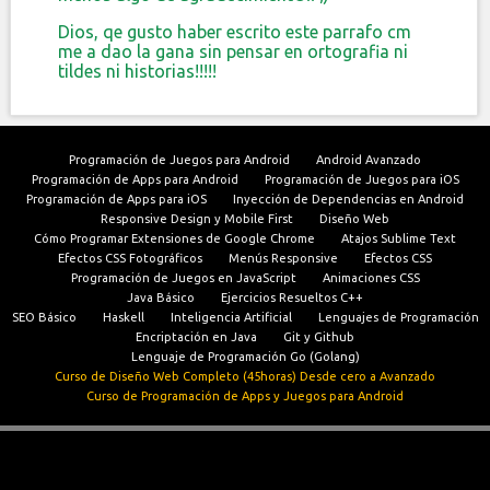
Dios, qe gusto haber escrito este parrafo cm
me a dao la gana sin pensar en ortografia ni
tildes ni historias!!!!!
Programación de Juegos para Android
Android Avanzado
Programación de Apps para Android
Programación de Juegos para iOS
Programación de Apps para iOS
Inyección de Dependencias en Android
Responsive Design y Mobile First
Diseño Web
Cómo Programar Extensiones de Google Chrome
Atajos Sublime Text
Efectos CSS Fotográficos
Menús Responsive
Efectos CSS
Programación de Juegos en JavaScript
Animaciones CSS
Java Básico
Ejercicios Resueltos C++
SEO Básico
Haskell
Inteligencia Artificial
Lenguajes de Programación
Encriptación en Java
Git y Github
Lenguaje de Programación Go (Golang)
Curso de Diseño Web Completo (45horas) Desde cero a Avanzado
Curso de Programación de Apps y Juegos para Android