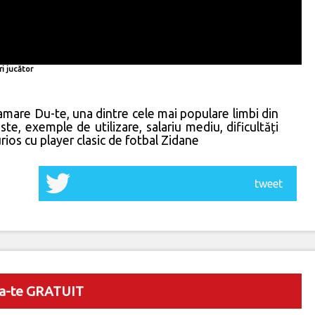
ri jucător
amare Du-te, una dintre cele mai populare limbi din
este, exemple de utilizare, salariu mediu, dificultăți
rios cu player clasic de fotbal Zidane
tweet
a-te GRATUIT