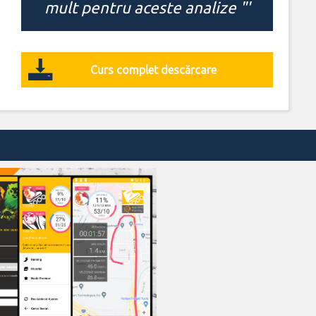
mult pentru aceste analize "'
Curs complet descărcare