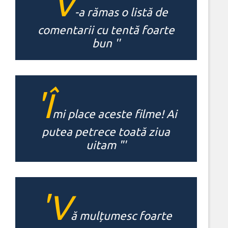
'V
-a rămas o listă de
comentarii cu tentă foarte
bun ''
'Î
mi place aceste filme! Ai
putea petrece toată ziua
uitam "'
'V
ă mulțumesc foarte