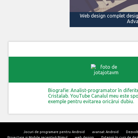
Web design complet desigu
Adv
Biografie: Analist-programator în diferi
Cristalab. YouTube Canalul meu este spon
exemple pentru evitarea oricărui dubiu.
Jocuri de programare pentru Android
avansat Android
Dezvolt
Proiectare si Mobile receptivă Primul
web design
Extensii în curs de d