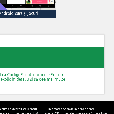
Android curs și jocuri
ca CodigoFacilito. articole Editorul
xplic în detaliu și să dea mai multe
în curs de dezvoltare pentru iOS
Injectarea Android în dependență
grafice
meniul receptivă
efecte CSS
joc de programare în JavaScript