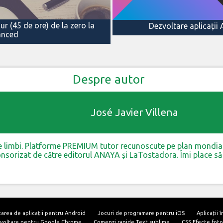
r (45 de ore) de la zero la
Dezvoltare aplicații 
anced
Despre autor
José Javier Villena
te limbi. Platforme PREMIUM tutor recunoscute pe plan mondial 
sorizat de către editorul ANAYA și LaTostadora. Îmi place să e
area de aplicații pentru Android
Jocuri de programare pentru iOS
Aplicații 
ezvoltare pentru Google Chrome
Comenzi rapide Text sublime
CSS Efecte foto