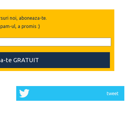
rsuri noi, aboneaza-te.
spam-ul, a promis :)
tweet