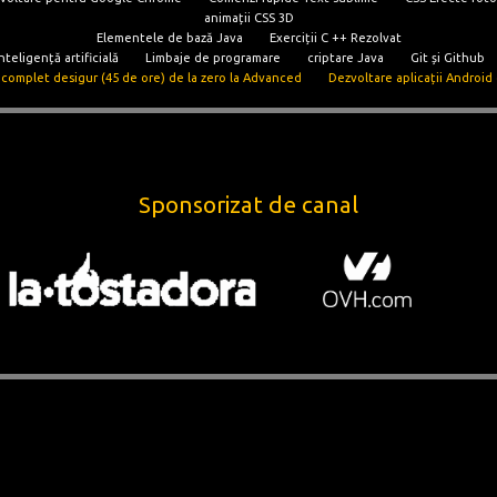
animații CSS 3D
Elementele de bază Java
Exerciții C ++ Rezolvat
nteligență artificială
Limbaje de programare
criptare Java
Git și Github
complet desigur (45 de ore) de la zero la Advanced
Dezvoltare aplicații Android c
Sponsorizat de canal