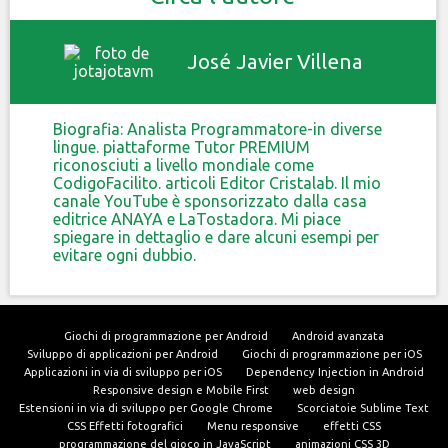
José Javier Villena
Biografia: Analista Programmatore-in diverse
lingue. piattaforme Tutor PREMIUM
riconosciuti a livello mondiale come
CodigoFacilito. articoli Editor Cristalab. Il mio
canale YouTube è sponsorizzato dalla casa
editrice ANAYA e LaTostadora. Mi piace
spiegare in dettaglio e dare alcuni esempi per
evitare ogni dubbio.
Giochi di programmazione per Android
Android avanzata
Sviluppo di applicazioni per Android
Giochi di programmazione per iOS
Applicazioni in via di sviluppo per iOS
Dependency Injection in Android
Responsive design e Mobile First
web design
Estensioni in via di sviluppo per Google Chrome
Scorciatoie Sublime Text
CSS Effetti fotografici
Menu responsive
effetti CSS
programmazione del gioco in JavaScript
animazioni CSS 3D