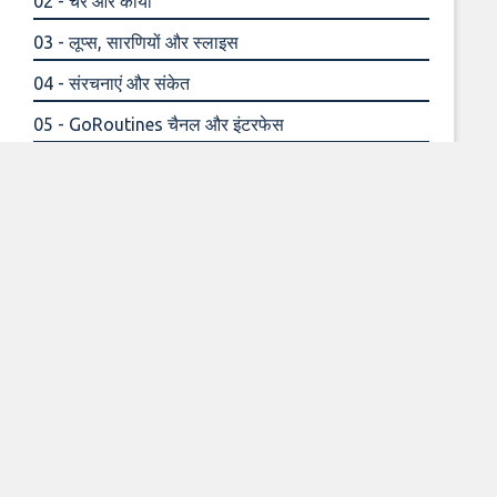
02 - चर और कार्यों
03 - लूप्स, सारणियों और स्लाइस
04 - संरचनाएं और संकेत
05 - GoRoutines चैनल और इंटरफेस
'अ
धिक सामग्री 'इस पाठ्यक्रम
के लिए धन्यवाद, मैं उम्मीद कर रहा हूँ'
'दि
लचस्प है, यह मुझे मदद कर