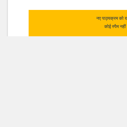
नए पाठ्यक्रम को ख
कोई स्पैम नहीं
शेयर